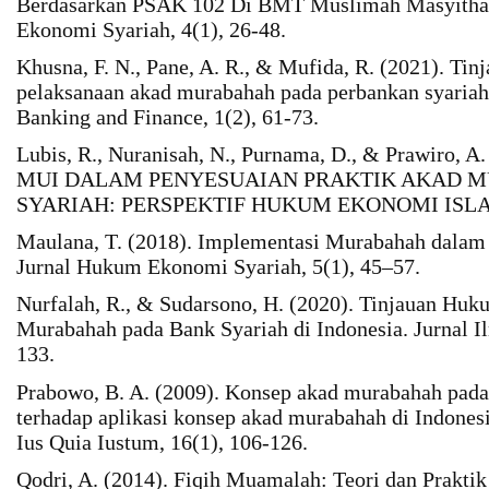
Berdasarkan PSAK 102 Di BMT Muslimah Masyithah
Ekonomi Syariah, 4(1), 26-48.
Khusna, F. N., Pane, A. R., & Mufida, R. (2021). Ti
pelaksanaan akad murabahah pada perbankan syariah.
Banking and Finance, 1(2), 61-73.
Lubis, R., Nuranisah, N., Purnama, D., & Prawiro
MUI DALAM PENYESUAIAN PRAKTIK AKAD 
SYARIAH: PERSPEKTIF HUKUM EKONOMI ISLAM. 
Maulana, T. (2018). Implementasi Murabahah dalam 
Jurnal Hukum Ekonomi Syariah, 5(1), 45–57.
Nurfalah, R., & Sudarsono, H. (2020). Tinjauan Huk
Murabahah pada Bank Syariah di Indonesia. Jurnal I
133.
Prabowo, B. A. (2009). Konsep akad murabahah pada 
terhadap aplikasi konsep akad murabahah di Indones
Ius Quia Iustum, 16(1), 106-126.
Qodri, A. (2014). Fiqih Muamalah: Teori dan Prakti