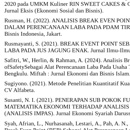
2020 pada UMKM Kuliner RIN SWEET CAKES & CO
Jurnal Eksis (Ekonomi Sosial dan Bisnis).
Rusman, H. (2022). ANALISIS BREAK EVEN PO
DALAM PERENCANAAN LABA PADA PDAM TIRT
Bisnis Indonesia, Jakart.
Rusmayanti, S. (2021). BREAK EVENT POINT 
LABA PADA JUS JAGUNG ENAK. Jurnal Ilmu-Ilmu 
Safitri, W., Herlin, & Rahman, A. (2024). Analisis
ofSafetySebagai Alat Perencanaan Laba Pada Usaha
Bengkulu. Miftah : Jurnal Ekonomi dan Bisnis Islam
Sugiyono. (2021). Metode Penelitian Kuantitatif Kua
CV Alfabeta.
Susanti, N. I. (2021). PENERAPAN SUB POKOK 
MATEMATIKA EKONOMI TERHADAP ANALISIS
(ANALISIS IMPAS). Jurnal Ekonomi Syariah Darus
Syah, Afrian, L., Nurhasanah, Lestari, A., Pah, A. N.
Break Even Point (BEP) Sebagai Alat Perencanaan L