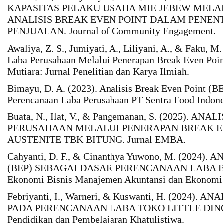
KAPASITAS PELAKU USAHA MIE JEBEW MEL
ANALISIS BREAK EVEN POINT DALAM PENENT
PENJUALAN. Journal of Community Engagement.
Awaliya, Z. S., Jumiyati, A., Liliyani, A., & Faku, M
Laba Perusahaan Melalui Penerapan Break Even Poin
Mutiara: Jurnal Penelitian dan Karya Ilmiah.
Bimayu, D. A. (2023). Analisis Break Even Point (
Perencanaan Laba Perusahaan PT Sentra Food Indone
Buata, N., Ilat, V., & Pangemanan, S. (2025). 
PERUSAHAAN MELALUI PENERAPAN BREAK EVE
AUSTENITE TBK BITUNG. Jurnal EMBA.
Cahyanti, D. F., & Cinanthya Yuwono, M. (2024)
(BEP) SEBAGAI DASAR PERENCANAAN LABA BA
Ekonomi Bisnis Manajemen Akuntansi dan Ekonomi 
Febriyanti, I., Warneri, & Kuswanti, H. (2024).
PADA PERENCANAAN LABA TOKO LITTLE DINO 
Pendidikan dan Pembelajaran Khatulistiwa.