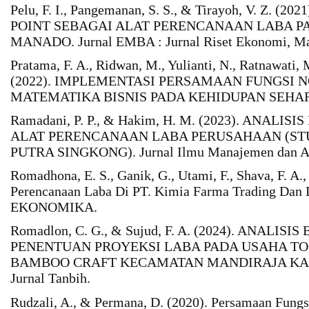
Pelu, F. I., Pangemanan, S. S., & Tirayoh, V. Z. 
POINT SEBAGAI ALAT PERENCANAAN LABA PA
MANADO. Jurnal EMBA : Jurnal Riset Ekonomi, Man
Pratama, F. A., Ridwan, M., Yulianti, N., Ratnawati, 
(2022). IMPLEMENTASI PERSAMAAN FUNGSI 
MATEMATIKA BISNIS PADA KEHIDUPAN SEHARI-H
Ramadani, P. P., & Hakim, H. M. (2023). ANAL
ALAT PERENCANAAN LABA PERUSAHAAN (ST
PUTRA SINGKONG). Jurnal Ilmu Manajemen dan Ak
Romadhona, E. S., Ganik, G., Utami, F., Shava, F. A., 
Perencanaan Laba Di PT. Kimia Farma Trading Dan Di
EKONOMIKA.
Romadlon, C. G., & Sujud, F. A. (2024). ANAL
PENENTUAN PROYEKSI LABA PADA USAHA T
BAMBOO CRAFT KECAMATAN MANDIRAJA KA
Jurnal Tanbih.
Rudzali, A., & Permana, D. (2020). Persamaan Fungs