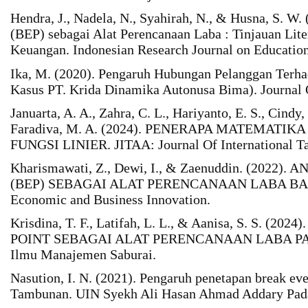
Hendra, J., Nadela, N., Syahirah, N., & Husna, S. W.
(BEP) sebagai Alat Perencanaan Laba : Tinjauan Li
Keuangan. Indonesian Research Journal on Education
Ika, M. (2020). Pengaruh Hubungan Pelanggan Terha
Kasus PT. Krida Dinamika Autonusa Bima). Journal
Januarta, A. A., Zahra, C. L., Hariyanto, E. S., Cindy
Faradiva, M. A. (2024). PENERAPA MATEMATIK
FUNGSI LINIER. JITAA: Journal Of International Ta
Kharismawati, Z., Dewi, I., & Zaenuddin. (2022
(BEP) SEBAGAI ALAT PERENCANAAN LABA BAG
Economic and Business Innovation.
Krisdina, T. F., Latifah, L. L., & Aanisa, S. S. (
POINT SEBAGAI ALAT PERENCANAAN LABA PAD
Ilmu Manajemen Saburai.
Nasution, I. N. (2021). Pengaruh penetapan break ev
Tambunan. UIN Syekh Ali Hasan Ahmad Addary Pad