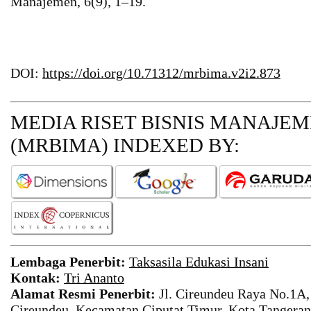
Manajemen, 6(9), 1–19.
DOI:
https://doi.org/10.71312/mrbima.v2i2.873
MEDIA RISET BISNIS MANAJE
(MRBIMA)
INDEXED BY:
Lembaga Penerbit:
Taksasila Edukasi Insani
Kontak:
Tri Ananto
Alamat Resmi Penerbit:
Jl. Cireundeu Raya No.1A,
Cireundeu, Kecamatan Ciputat Timur, Kota Tangeran