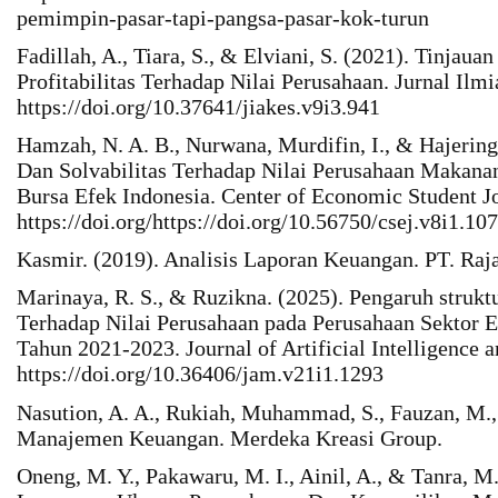
pemimpin-pasar-tapi-pangsa-pasar-kok-turun
Fadillah, A., Tiara, S., & Elviani, S. (2021). Tinjaua
Profitabilitas Terhadap Nilai Perusahaan. Jurnal Ilm
https://doi.org/10.37641/jiakes.v9i3.941
Hamzah, N. A. B., Nurwana, Murdifin, I., & Hajering.
Dan Solvabilitas Terhadap Nilai Perusahaan Makan
Bursa Efek Indonesia. Center of Economic Student Jo
https://doi.org/https://doi.org/10.56750/csej.v8i1.10
Kasmir. (2019). Analisis Laporan Keuangan. PT. Raj
Marinaya, R. S., & Ruzikna. (2025). Pengaruh struktu
Terhadap Nilai Perusahaan pada Perusahaan Sektor E
Tahun 2021-2023. Journal of Artificial Intelligence 
https://doi.org/10.36406/jam.v21i1.1293
Nasution, A. A., Rukiah, Muhammad, S., Fauzan, M.,
Manajemen Keuangan. Merdeka Kreasi Group.
Oneng, M. Y., Pakawaru, M. I., Ainil, A., & Tanra, M.