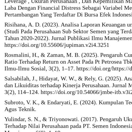
Leverage , Ukuran Perusahaan , Dan Kepemilikan M
Laba Dengan Financial Distress Sebagai Variabel Me
Pertambangan Yang Terdaftar Di Bursa Efek Indones
Risihana, A. D. (2023). Analisa Laporan Keuangan u
(Studi Pada Perusahaan Sub Sektor Semen yang Terda
Tahun 2020-2022). Jurnal Publikasi Ilmu Manajemen,
https://doi.org/10.55606/jupiman.v2i4.3251
Rosmalini, H., & Zaman, M. B. (2025). Pengaruh Cur
Ratio Terhadap Return on Asset Pada Pt Petrosea Tbk 
Ilmu-Ilmu Sosial, 3(2), 1–17. https://doi.org/https:
Salsabilah, J., Hidayat, W. W., & Rely, G. (2025). Anal
dan Likuiditas terhadap Kinerja Perusahaan. Jurna
3(2), 114–124. https://doi.org/10.54066/jmbe-itb.v3i
Subroto, V. K., & Endaryati, E. (2024). Kumpulan Te
Agus Teknik.
Yulindar, S. N., & Triyonowati. (2017). Pengaruh Uku
Terhadap Nilai Perusahaan pada PT. Semen Indonesia