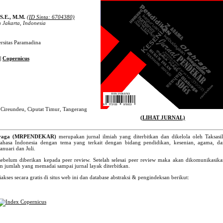
S.E., M.M.
(ID Sinta: 6704380)
 Jakarta, Indonesia
rsitas Paramadina
|
Copernicus
 Cireundeu, Ciputat Timur, Tangerang
(LIHAT JURNAL)
ahraga (MRPENDEKAR)
merupakan jurnal ilmiah yang diterbitkan dan dikelola oleh Taksasil
bahasa Indonesia dengan tema yang terkait dengan bidang pendidikan, kesenian, agama, da
anuari dan Juli.
sebelum diberikan kepada peer review. Setelah selesai peer review maka akan dikomunikasik
m jumlah yang memadai sampai jurnal layak diterbitkan.
kses secara gratis di situs web ini dan database abstraksi & pengindeksan berikut: