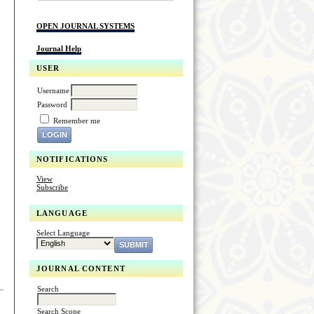
OPEN JOURNAL SYSTEMS
Journal Help
USER
Username
Password
Remember me
NOTIFICATIONS
View
Subscribe
LANGUAGE
Select Language
JOURNAL CONTENT
Search
Search Scope