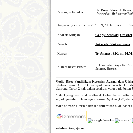
Dr. Rony Edward Utama, 
Pemimpin Redaksi
Universitas Muhammadiyah
Penyelenggara/Kolaborasi
TEIN, ALJEBI, APJI, Unive
Analisis Kutipan
Google Scholar
|
Crossref
Penerbit
Taksasila Edukasi Insani
Kontak
Tri Ananto, S.Kom., M.M.
Jl. Cireundeu Raya No. 55,
Alamat Resmi Penerbit
Selatan, Banten.
Media Riset Pendidikan Kesenian Agama dan Ol
Edukasi Insani (TEiN), mempublikasikan artikel ber
olahraga. Terbit 2 kali dalam setahun, yaitu pada bulan J
Artikel yang masuk akan diseleksi oleh dewan editor 
kepada penulis melalui Open Journal System (OJS) dala
Makalah yang diterima dan dipublikasikan akan dapat dia
Sebelum Pengajuan