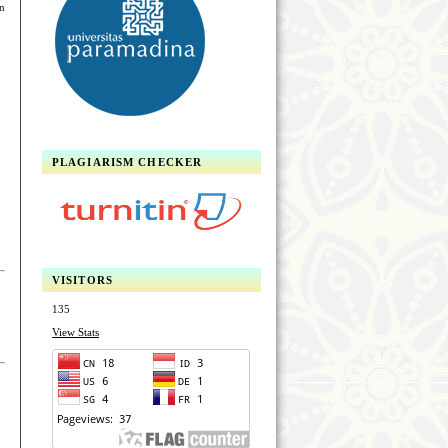
an
PLAGIARISM CHECKER
VISITORS
135
View Stats