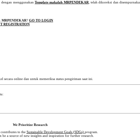
an dengan menggunakan
Template makalah MRPENDEKAR
, telah dikoreksi dan disempurnak
k
MRPENDEKAR
?
GO TO LOGIN
T REGISTRATION
el secara online dan untuk memeriksa status pengiriman saat ini.
tu:
We Prioritize Research
 contributes to the
Sustainable Development Goals (SDGs)
program.
n be a source of new insights and inspiration for further research.