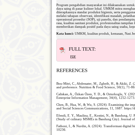
Program pengabdian masyarakat ini dilaksanakan untu
daya saing di pasar kuliner lokal. UMKM mitra menghad
diterapkannya standar produksi higienis, serta penggu
melalui tahapan observasi, identifikasi masalah, pela
operasional prosedur (SOP), uji panelis, dan pendampin
rasa, kualitas sanitasi produksi, profesionalitas tampi
memberikan dampak positif pada daya saing usaha, kep
Kata kunci:
UMKM, kualitas produk, kemasan, Nasi Jer
FULL TEXT:
PDF
REFERENCES
Bou-Mitri, C., Abdessater, M., Zgheib, H., & Akiki, Z. 
and preference. Nutrition & Food Science, 50(1), 71-8
Caliskan, A., Özkan Özen, Y. D., & Ozturkoglu, Y. (2020
Enterprise Information Management, 34(4), 1252-1273
Chen, B., Hua, W., & Wu, S. (2024). Examining the impa
and Social Sciences Communications, 11, 1687. https:
Efendi, E. Y., Maulina, E., Kostini, N., & Bandung, U. P
(Study of culinary MSMEs in Bandung City). Journal of
Fathoni, I., & Nurdin, A. (2024). Transformasi digital
10236.