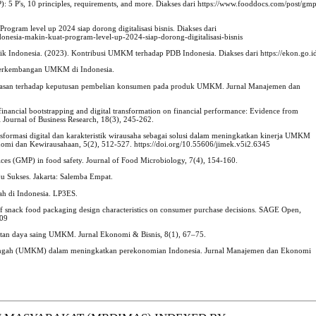
 5 P's, 10 principles, requirements, and more. Diakses dari https://www.fooddocs.com/post/gm
ogram level up 2024 siap dorong digitalisasi bisnis. Diakses dari
ndonesia-makin-kuat-program-level-up-2024-siap-dorong-digitalisasi-bisnis
 Indonesia. (2023). Kontribusi UMKM terhadap PDB Indonesia. Diakses dari https://ekon.go.i
Perkembangan UMKM di Indonesia.
kemasan terhadap keputusan pembelian konsumen pada produk UMKM. Jurnal Manajemen dan
f financial bootstrapping and digital transformation on financial performance: Evidence from
l Journal of Business Research, 18(3), 245-262.
nsformasi digital dan karakteristik wirausaha sebagai solusi dalam meningkatkan kinerja UMKM
omi dan Kewirausahaan, 5(2), 512-527. https://doi.org/10.55606/jimek.v5i2.6345
ices (GMP) in food safety. Journal of Food Microbiology, 7(4), 154-160.
u Sukses. Jakarta: Salemba Empat.
h di Indonesia. LP3ES.
of snack food packaging design characteristics on consumer purchase decisions. SAGE Open,
109
atan daya saing UMKM. Jurnal Ekonomi & Bisnis, 8(1), 67–75.
enengah (UMKM) dalam meningkatkan perekonomian Indonesia. Jurnal Manajemen dan Ekonomi