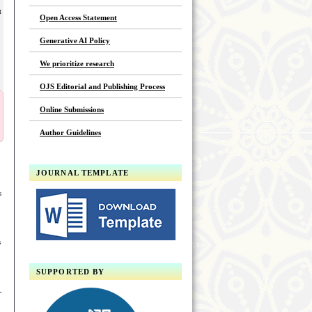
t
Open Access Statement
Generative AI Policy
We prioritize research
OJS Editorial and Publishing Process
Online Submissions
Author Guidelines
JOURNAL TEMPLATE
s
s
SUPPORTED BY
-