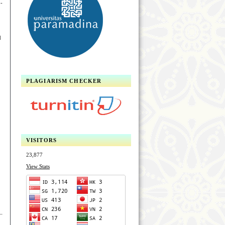
p-
d
PLAGIARISM CHECKER
VISITORS
23,877
View Stats