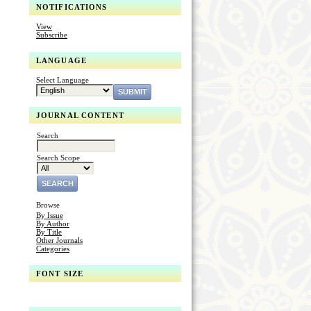
NOTIFICATIONS
View
Subscribe
LANGUAGE
Select Language
JOURNAL CONTENT
Search
Search Scope
Browse
By Issue
By Author
By Title
Other Journals
Categories
FONT SIZE