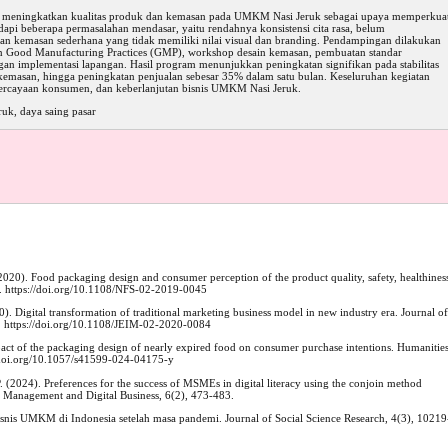
k meningkatkan kualitas produk dan kemasan pada UMKM Nasi Jeruk sebagai upaya memperkua
api beberapa permasalahan mendasar, yaitu rendahnya konsistensi cita rasa, belum
naan kemasan sederhana yang tidak memiliki nilai visual dan branding. Pendampingan dilakukan
tihan Good Manufacturing Practices (GMP), workshop desain kemasan, pembuatan standar
gan implementasi lapangan. Hasil program menunjukkan peningkatan signifikan pada stabilitas
lan kemasan, hingga peningkatan penjualan sebesar 35% dalam satu bulan. Keseluruhan kegiatan
ercayaan konsumen, dan keberlanjutan bisnis UMKM Nasi Jeruk.
uk, daya saing pasar
(2020). Food packaging design and consumer perception of the product quality, safety, healthines
6. https://doi.org/10.1108/NFS-02-2019-0045
). Digital transformation of traditional marketing business model in new industry era. Journal of
. https://doi.org/10.1108/JEIM-02-2020-0084
ct of the packaging design of nearly expired food on consumer purchase intentions. Humanitie
//doi.org/10.1057/s41599-024-04175-y
. (2024). Preferences for the success of MSMEs in digital literacy using the conjoin method
 Management and Digital Business, 6(2), 473-483.
 bisnis UMKM di Indonesia setelah masa pandemi. Journal of Social Science Research, 4(3), 10219