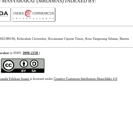
N MASYARAKAT (MRDIMAS)
INDEXED BY:
002/RW.06, Kelurahan Cireundeu, Kecamatan Ciputat Timur, Kota Tangerang Selatan, Banten
arakat
(e-ISSN:
3090-2258
)
ksasila Edukasi Insani
is licensed under
Creative Commons Attribution-ShareAlike 4.0