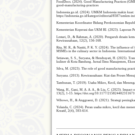
FoodDocs. (2024). Good Manufacturing Practices (GMP):
good-manufacturing-practices
Indonesia.go.id. (2024). UMKM Indonesia makin kuat: Pr
https://indonesia.go.id/kategori/editorial/8587/umkm-i
Kementerian Koordinator Bidang Perekonomian Republik
Kementerian Koperasi dan UKM RI. (2023). Laporan 
Lestari, D., & Rahman, A. (2020). Pengaruh desain 
Kewirausahaan, 12(2), 156-168.
Rita, M. R., & Nastiti, P. K. Y. (2024). The influence o
MSMEs in the culinary sector in Indonesia. Internationa
Setiawan, S. S., Suryana, & Hendrayati, H. (2025). Tra
kuliner di Kota Bandung. Jurnal Ilmu Manajemen, Ekon
Silva, M. (2023). The role of good manufacturing pract
Suryana. (2013). Kewirausahaan: Kiat dan Proses Menuj
Tambunan, T. (2019). Usaha Mikro, Kecil, dan Menenga
Wang, H., Gani, M. A. A. A., & Liu, C. (2023). Impact 
13(2), 1-15. https://doi.org/10.1177/21582440231167
Wibowo, H., & Anggraeni, D. (2021). Strategi peningk
Yolanda, C. (2024). Peran usaha mikro, kecil dan m
Kreatif, 2(4), 593-614.