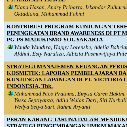
Diana Hasan, Andry Priharta, Iskandar Zulkarn
Oktadiana, Muhammad Fahmi
KONTRIBUSI PROGRAM KUNJUNGAN TER
PENINGKATAN BRAND AWARENESS DI PT 
PG-PS MADUKISMO YOGYAKARTA
Wanda Wandira, Happy Lorenshe, Adelia Bahrian
Afdhal, Esty Naruliza, Albizia Pasmawijaya Put
STRATEGI MANAJEMEN KEUANGAN PERU
KOSMETIK: LAPORAN PEMBELAJARAN DA
KUNJUNGAN LAPANGAN DI PT. VICTORIA 
INDONESIA, Tbk.
Muhammad Nico Pratama, Emysa Caren Hakim, 
Yessa Septiyanza, Adila Wulan Dari, Siti Nurha
Wedya Setya Sari, Rahmi Aryanti
PERAN KARANG TARUNA DALAM MENDU
STRATEGI PENGEMBANGAN UMKM MAKA