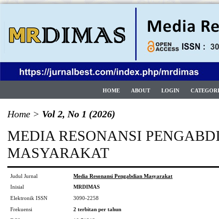
HOME
ABOUT
LOGIN
CATEGOR
Home
>
Vol 2, No 1 (2026)
MEDIA RESONANSI PENGABD
MASYARAKAT
Judul Jurnal
Media Resonansi Pengabdian Masyarakat
Inisial
MRDIMAS
Elektronik ISSN
3090-2258
Frekuensi
2 terbitan per tahun