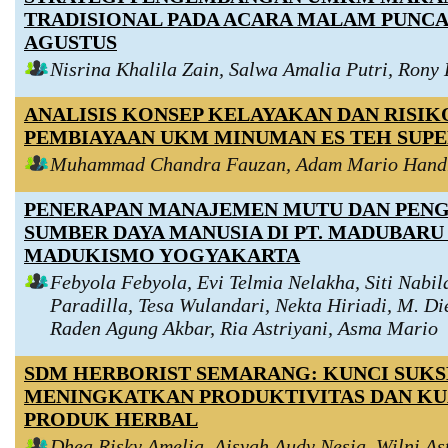
TRADISIONAL PADA ACARA MALAM PUNCA
AGUSTUS
Nisrina Khalila Zain, Salwa Amalia Putri, Ron
ANALISIS KONSEP KELAYAKAN DAN RISIK
PEMBIAYAAN UKM MINUMAN ES TEH SUP
Muhammad Chandra Fauzan, Adam Mario Hand
PENERAPAN MANAJEMEN MUTU DAN PEN
SUMBER DAYA MANUSIA DI PT. MADUBARU
MADUKISMO YOGYAKARTA
Febyola Febyola, Evi Telmia Nelakha, Siti Nabil
Paradilla, Tesa Wulandari, Nekta Hiriadi, M. Di
Raden Agung Akbar, Ria Astriyani, Asma Mario
SDM HERBORIST SEMARANG: KUNCI SUK
MENINGKATKAN PRODUKTIVITAS DAN KU
PRODUK HERBAL
Dhea Risky Amelia, Aisyah Audy Nesia, Wilni Ast