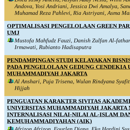
Andova, Yosi Andriani, Jessica Dwi Amalya, San
Muhamad Reza Pahlevi, Ria Astriyani, Asma Ma
OPTIMALISASI PENGELOLAAN GREEN PAR
UMJ
Mustofa Mahfudz Fauzi, Danish Zulfan Al-fatha
Irmawati, Rubianto Hadisaputra
PENDAMPINGAN STUDI KELAYAKAN BISNI
PADA PENGELOLAAN GEDUNG CENDEKIA 
MUHAMMADIYAH JAKARTA
Al Anshari, Puja Trisena, Wulan Rindyana Syafit
Hijjah
PENGUATAN KARAKTER SIVITAS AKADEM
UNIVERSITAS MUHAMMADIYAH JAKARTA 
INTERNALISASI NILAI-NILAI AL-ISLAM DA
KEMUHAMMADIYAHAN (AIK)
Afrizon Afrizon, Fourlen Diana, Eka Hardini Sus