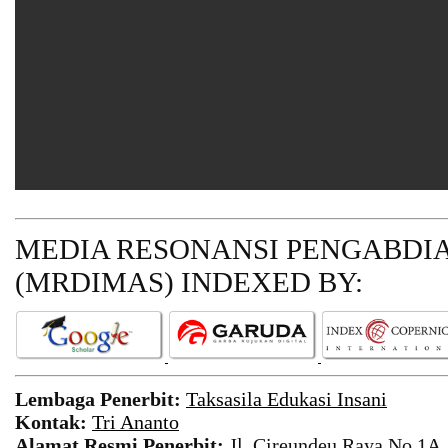
MEDIA RESONANSI PENGABDI
(MRDIMAS)
INDEXED BY:
Lembaga Penerbit:
Taksasila Edukasi Insani
Kontak:
Tri Ananto
Alamat Resmi Penerbit:
Jl. Cireundeu Raya No.1A,