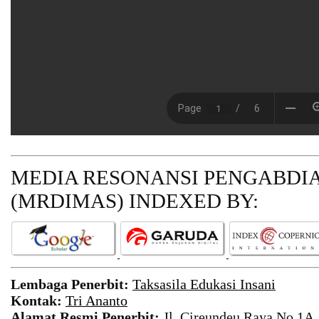
MEDIA RESONANSI PENGABDI
(MRDIMAS)
INDEXED BY:
Lembaga Penerbit:
Taksasila Edukasi Insani
Kontak:
Tri Ananto
Alamat Resmi Penerbit:
Jl. Cireundeu Raya No.1A,