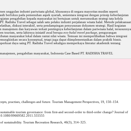
gmen unggulan industri pariwisata global, khususnya di negara mayoritas muslim seperti
sih berfokus pada pemenuhan aspek syariah, sementara integrasi dengan prinsip keberlanjutan
iatan pengabdian kepada masyarakat ini bertujuan untuk merumuskan strategi tata kelola
PT. Radisha Travel sebagai salah satu pelaku industri perjalanan wisata halal. Metode pelaksanaa
latihan, diskusi interaktif, serta pendampingan penyusunan dokumen strategi. Hasil kegiatan
manajemen dan karyawan terkait pentingnya keberlanjutan dalam pariwisata halal, tersusunnya
een tourism, serta lahirnya inisiatif awal berupa
eco-halal travel package
, pengurangan
elibatan masyarakat lokal dalam rantai nilai wisata. Temuan ini memperlihatkan bahwa integrasi
emungkinkan secara konseptual, tetapi juga dapat diimplementasikan dalam praktik bisnis.
perkuat daya saing PT. Radisha Travel sekaligus memperkaya literatur akademik tentang
elola manajemen, pengabdian masyarakat, Indonesia Case Based PT. RADISHA TRAVEL
cepts, practises, challenges and future. Tourism Management Perspectives, 19, 150–154.
n sustainable tourism governance: from first-and second-order to third-order change? Journal of
rg/10.1080/09669582.2011.555555
 of sustainability. Tourism Recreation Research, 46(3), 314–325.