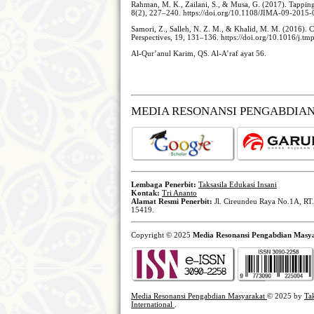
Rahman, M. K., Zailani, S., & Musa, G. (2017). Tapping
8(2), 227–240. https://doi.org/10.1108/JIMA-09-2015
Samori, Z., Salleh, N. Z. M., & Khalid, M. M. (2016). C
Perspectives, 19, 131–136. https://doi.org/10.1016/j.t
Al-Qur’anul Karim, QS. Al-A’raf ayat 56.
MEDIA RESONANSI PENGABDIA
Lembaga Penerbit:
Taksasila Edukasi Insani
Kontak:
Tri Ananto
Alamat Resmi Penerbit:
Jl. Cireundeu Raya No.1A, RT.
15419.
Copyright © 2025
Media Resonansi Pengabdian Masy
Media Resonansi Pengabdian Masyarakat
© 2025 by
Ta
International
.