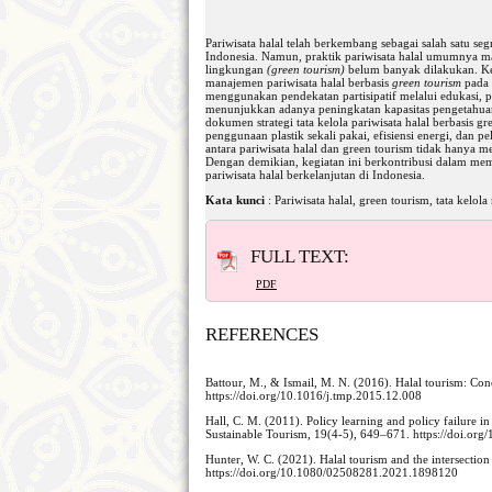
Pariwisata halal telah berkembang sebagai salah satu se
Indonesia. Namun, praktik pariwisata halal umumnya ma
lingkungan
(green tourism)
belum banyak dilakukan. Keg
manajemen pariwisata halal berbasis
green tourism
pada 
menggunakan pendekatan partisipatif melalui edukasi, pe
menunjukkan adanya peningkatan kapasitas pengetahuan 
dokumen strategi tata kelola pariwisata halal berbasis gr
penggunaan plastik sekali pakai, efisiensi energi, dan p
antara pariwisata halal dan green tourism tidak hanya m
Dengan demikian, kegiatan ini berkontribusi dalam mem
pariwisata halal berkelanjutan di Indonesia.
Kata kunci
: Pariwisata halal, green tourism, tata k
FULL TEXT:
PDF
REFERENCES
Battour, M., & Ismail, M. N. (2016). Halal tourism: Con
https://doi.org/10.1016/j.tmp.2015.12.008
Hall, C. M. (2011). Policy learning and policy failure i
Sustainable Tourism, 19(4-5), 649–671. https://doi.o
Hunter, W. C. (2021). Halal tourism and the intersection
https://doi.org/10.1080/02508281.2021.1898120