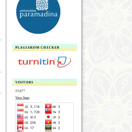
PLAGIARISM CHECKER
VISITORS
23,877
View Stats