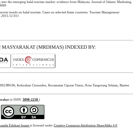
 into the emerging halal tourism market: evidence from Malaysia. Journal of Islamic Marketing,
-0069
urrent trends on halal tourism: Cases on selected Asian countries. Tourism Management
mp.2015.12.011
N MASYARAKAT (MRDIMAS)
INDEXED BY:
002/RW.06, Kelurahan Cireundeu, Kecamatan Ciputat Timur, Kota Tangerang Selatan, Banten
arakat
(e-ISSN:
3090-2258
)
ksasila Edukasi Insani
is licensed under
Creative Commons Attribution-ShareAlike 4.0