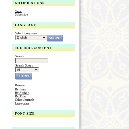
NOTIFICATIONS
View
Subscribe
LANGUAGE
Select Language
JOURNAL CONTENT
Search
Search Scope
Browse
By Issue
By Author
By Title
Other Journals
Categories
FONT SIZE