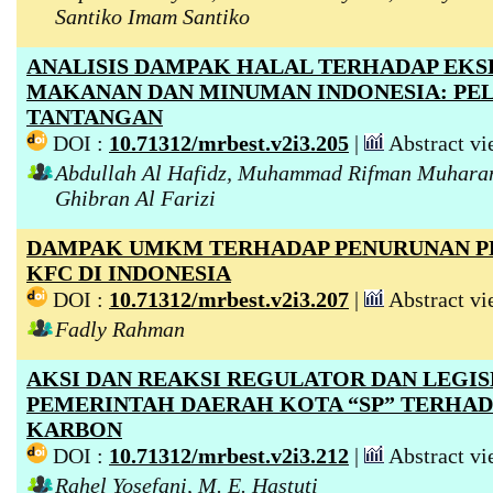
Santiko Imam Santiko
ANALISIS DAMPAK HALAL TERHADAP EK
MAKANAN DAN MINUMAN INDONESIA: PE
TANTANGAN
DOI :
10.71312/mrbest.v2i3.205
|
Abstract vi
Abdullah Al Hafidz, Muhammad Rifman Muhara
Ghibran Al Farizi
DAMPAK UMKM TERHADAP PENURUNAN P
KFC DI INDONESIA
DOI :
10.71312/mrbest.v2i3.207
|
Abstract vi
Fadly Rahman
AKSI DAN REAKSI REGULATOR DAN LEGI
PEMERINTAH DAERAH KOTA “SP” TERHAD
KARBON
DOI :
10.71312/mrbest.v2i3.212
|
Abstract vi
Rahel Yosefani, M. E. Hastuti