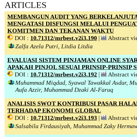
ARTICLES
MEMBANGUN AUDIT YANG BERKELANJUTA
MENGATASI DISFUNGSI MELALUI PENGUA
KOMITMEN DAN TEKANAN WAKTU
DOI :
10.71312/mrbest.v2i3.190
|
Abstract vi
Zalfa Azela Putri, Litdia Litdia
EVALUASI SISTEM PINJAMAN ONLINE SYA
APAKAH PINJOL SESUAI PRINSIP-PRINSIP 
DOI :
10.71312/mrbest.v2i3.192
|
Abstract vi
Muhammad Miqdad, Syawal Tawakkal Asdar, M
Aufa Azzir, Muhammad Dzaki Al-Faruq
ANALISIS SWOT KONTRIBUSI PASAR HALA
TERHADAP EKONOMI GLOBAL
DOI :
10.71312/mrbest.v2i3.193
|
Abstract vi
Salsabila Firdausiyah, Muhammad Zaky Herma