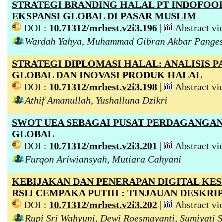
STRATEGI BRANDING HALAL PT INDOFOO
EKSPANSI GLOBAL DI PASAR MUSLIM
DOI :
10.71312/mrbest.v2i3.196
|
Abstract vi
Wardah Yahya, Muhammad Gibran Akbar Pange
STRATEGI DIPLOMASI HALAL: ANALISIS P
GLOBAL DAN INOVASI PRODUK HALAL
DOI :
10.71312/mrbest.v2i3.198
|
Abstract vi
Athif Amanullah, Yushalluna Dzikri
SWOT UEA SEBAGAI PUSAT PERDAGANGA
GLOBAL
DOI :
10.71312/mrbest.v2i3.201
|
Abstract vi
Furqon Ariwiansyah, Mutiara Cahyani
KEBIJAKAN DAN PENERAPAN DIGITAL KES
RSIJ CEMPAKA PUTIH : TINJAUAN DESKRI
DOI :
10.71312/mrbest.v2i3.202
|
Abstract vi
Rupi Sri Wahyuni, Dewi Roesmayanti, Sumiyati 