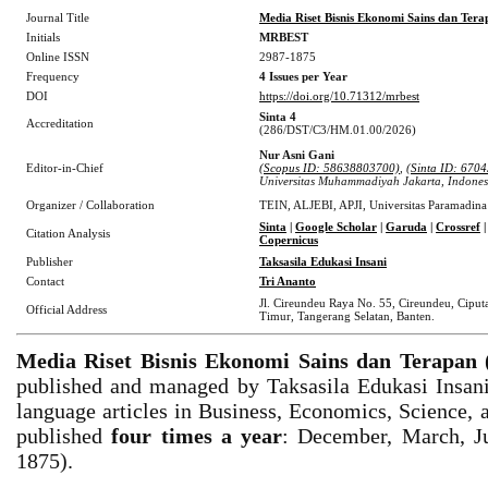
Journal Title
Media Riset Bisnis Ekonomi Sains dan Tera
Initials
MRBEST
Online ISSN
2987-1875
Frequency
4 Issues per Year
DOI
https://doi.org/10.71312/mrbest
Sinta 4
Accreditation
(286/DST/C3/HM.01.00/2026)
Nur Asni Gani
Editor-in-Chief
(Scopus ID: 58638803700)
,
(
Sinta ID: 670
Universitas Muhammadiyah Jakarta, Indones
Organizer / Collaboration
TEIN, ALJEBI, APJI, Universitas Paramadina
Sinta
|
Google Scholar
|
Garuda
|
Crossref
|
Citation Analysis
Copernicus
Publisher
Taksasila Edukasi Insani
Contact
Tri Ananto
Jl. Cireundeu Raya No. 55, Cireundeu, Ciput
Official Address
Timur, Tangerang Selatan, Banten.
Media Riset Bisnis Ekonomi Sains dan Terapa
published and managed by Taksasila Edukasi Insani
language articles in Business, Economics, Science, a
published
four times a year
: December, March, J
1875).