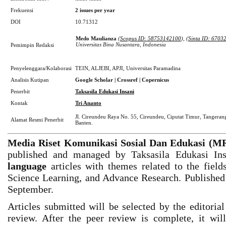
Frekuensi
2
issues per year
DOI
10.71312
Medo Maulianza
(
Scopus ID: 58753142100
), (
Sinta ID: 6703
Universitas Bina Nusantara, Indonesia
Pemimpin Redaksi
Penyelenggara/Kolaborasi
TEIN, ALJEBI, APJI, Universitas Paramadina
Analisis Kutipan
Google Scholar | Crossref | Copernicus
Penerbit
Taksasila Edukasi Insani
Kontak
Tri Ananto
Jl. Cireundeu Raya No. 55, Cireundeu, Ciputat Timur, Tangerang
Alamat Resmi Penerbit
Banten.
Media Riset Komunikasi Sosial Dan Edukasi (
published and managed by Taksasila Edukasi In
language
articles with themes related to the field
Science Learning, and Advance Research. Published 
September.
Articles submitted will be selected by the editoria
review. After the peer review is complete, it wi