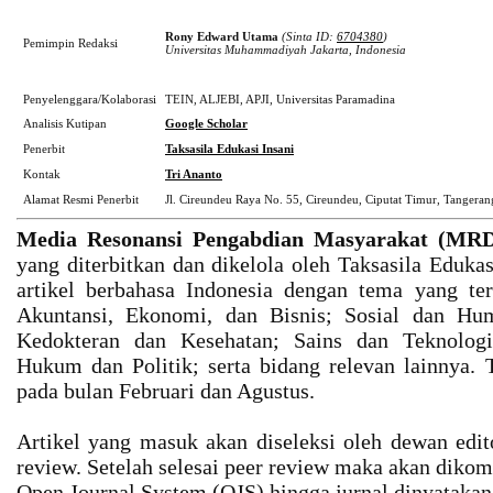
Rony Edward Utama
(Sinta ID:
6704380
)
Pemimpin Redaksi
Universitas Muhammadiyah Jakarta, Indonesia
Penyelenggara/Kolaborasi
TEIN, ALJEBI, APJI, Universitas Paramadina
Analisis Kutipan
Google Scholar
Penerbit
Taksasila Edukasi Insani
Kontak
Tri Ananto
Alamat Resmi Penerbit
Jl. Cireundeu Raya No. 55, Cireundeu, Ciputat Timur, Tangerang
Media Resonansi Pengabdian Masyarakat (MR
yang diterbitkan dan dikelola oleh Taksasila Eduka
artikel berbahasa Indonesia dengan tema yang te
Akuntansi, Ekonomi, dan Bisnis; Sosial dan Hu
Kedokteran dan Kesehatan; Sains dan Teknologi;
Hukum dan Politik; serta bidang relevan lainnya. T
pada bulan Februari dan Agustus.
Artikel yang masuk akan diseleksi oleh dewan edit
review. Setelah selesai peer review maka akan diko
Open Journal System (OJS) hingga jurnal dinyatakan 