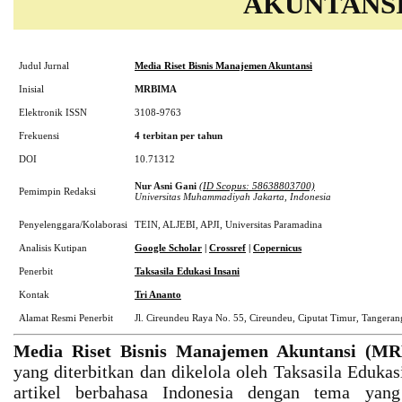
AKUNTANS
Judul Jurnal
Media Riset Bisnis Manajemen Akuntansi
Inisial
MRBIMA
Elektronik ISSN
3108-9763
Frekuensi
4 terbitan per tahun
DOI
10.71312
Nur Asni Gani
(ID Scopus: 58638803700)
Pemimpin Redaksi
Universitas Muhammadiyah Jakarta, Indonesia
Penyelenggara/Kolaborasi
TEIN, ALJEBI, APJI, Universitas Paramadina
Analisis Kutipan
Google Scholar
|
Crossref
|
Copernicus
Penerbit
Taksasila Edukasi Insani
Kontak
Tri Ananto
Alamat Resmi Penerbit
Jl. Cireundeu Raya No. 55, Cireundeu, Ciputat Timur, Tangerang
Media Riset Bisnis Manajemen Akuntansi (M
yang diterbitkan dan dikelola oleh Taksasila Eduka
artikel berbahasa Indonesia dengan tema yang