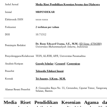
Judul Jurnal
Media Riset Pendidikan Kesenian Agama dan Olahraga
Inisial
MRPENDEKAR
Elektronik ISSN
xxxx-xxxx
Frekuensi
2 terbitan per tahun
DOI
10.71312
Dr. Rony Edward Utama, S.E., M.M.
(ID Sinta: 6704380)
Pemimpin Redaksi
Universitas Muhammadiyah Jakarta, Indonesia
Penyelenggara/Kolaborasi
TEIN, ALJEBI, APJI, Universitas Paramadina
Analisis Kutipan
Google Scholar
|
Crossref
|
Copernicus
Penerbit
Taksasila Edukasi Insani
Kontak
Tri Ananto, S.Kom., M.M.
Jl. Cireundeu Raya No. 55, Cireundeu, Ciputat Timur, Tangeran
Alamat Resmi Penerbit
Selatan, Banten.
Media Riset Pendidikan Kesenian Agama 