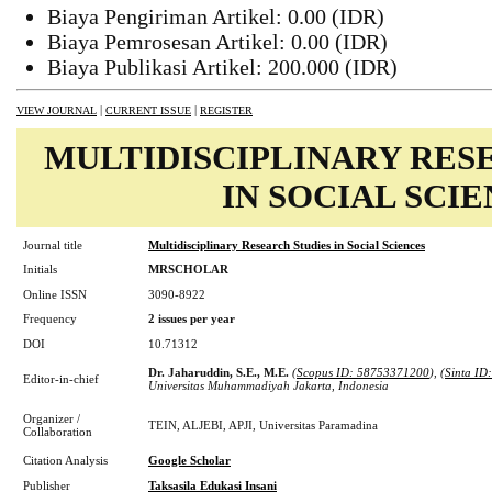
Biaya Pengiriman Artikel: 0.00 (IDR)
Biaya Pemrosesan Artikel: 0.00 (IDR)
Biaya Publikasi Artikel: 200.000 (IDR)
|
|
VIEW JOURNAL
CURRENT ISSUE
REGISTER
MULTIDISCIPLINARY RES
IN SOCIAL SCI
Journal title
Multidisciplinary Research Studies in Social Sciences
Initials
MRSCHOLAR
Online ISSN
3090-8922
Frequency
2 issues per year
DOI
10.71312
Dr. Jaharuddin, S.E., M.E.
(
Scopus ID:
58753371200
), (
Sinta ID
Editor-in-chief
Universitas Muhammadiyah Jakarta, Indonesia
Organizer /
TEIN, ALJEBI, APJI, Universitas Paramadina
Collaboration
Citation Analysis
Google Scholar
Publisher
Taksasila Edukasi Insani